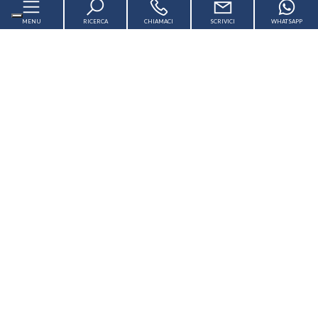
MENU
RICERCA
CHIAMACI
SCRIVICI
WHATSAPP
Home
Chi siamo
In vendita
In affitto
Servizi
F.lli Scimone Di Scimone Domenico Immobiliare
Via Bellini, 1 Faro Superiore - Messina (ME) - P.IVA
Contatti
02161420837