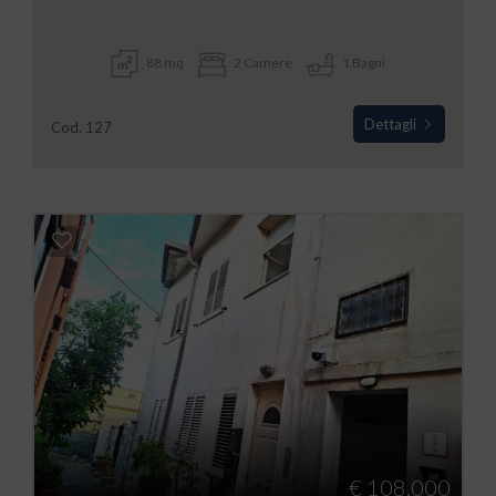
88 mq
2 Camere
1 Bagni
Dettagli
Cod. 127
€ 108.000