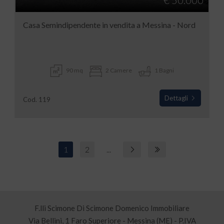
€ 50.000
Casa Semindipendente in vendita a Messina - Nord
90 mq
2 Camere
1 Bagni
Dettagli
Cod. 119
1
2
...
F.lli Scimone Di Scimone Domenico Immobiliare
Via Bellini, 1 Faro Superiore - Messina (ME) - P.IVA