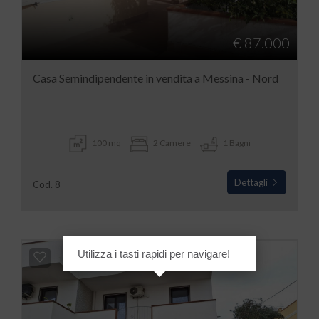
€ 87.000
Casa Semindipendente in vendita a Messina - Nord
100 mq
2 Camere
1 Bagni
Dettagli
Cod. 8
Utilizza i tasti rapidi per navigare!