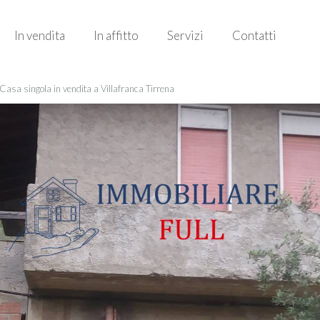
In vendita
In affitto
Servizi
Contatti
Casa singola in vendita a Villafranca Tirrena