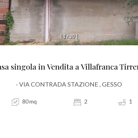
[
1
/
2
0
]
sa singola in Vendita a Villafranca Tirr
- VIA CONTRADA STAZIONE , GESSO
80 mq
2
1