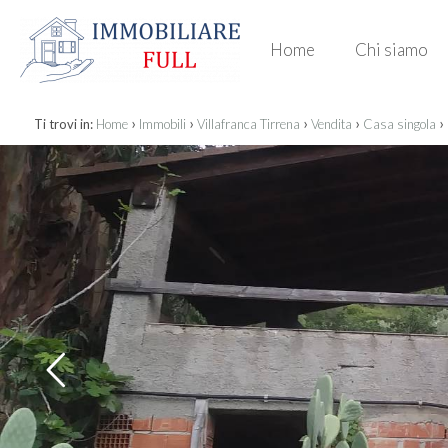
Home
Chi siamo
›
›
›
›
›
Ti trovi in:
Home
Immobili
Villafranca Tirrena
Vendita
Casa singola