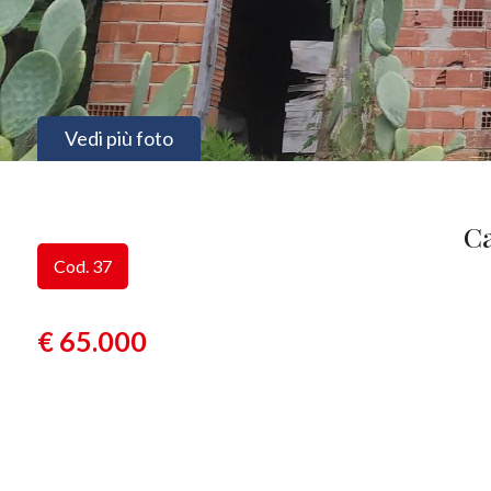
Vedi più foto
Ca
Cod. 37
€ 65.000