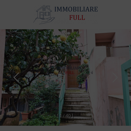
[
1
/
4
0
]