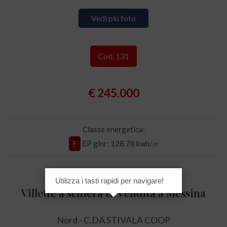
Vedi più foto
Cod. 131
€ 245.000
Classe energetica:
F
EP glnr
: 128.78 kwh/㎡
Utilizza i tasti rapidi per navigare!
Villette a schiera in Vendita a Messina
Nord - C.DA STIVALA COOP