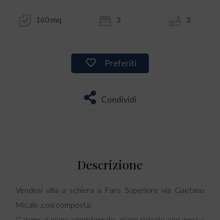
160 mq
3
3
Preferiti
Condividi
Descrizione
Vendesi villa a schiera a Faro Superiore via Gaetano
Micale ,così composta;
Garage al piano seminterrato, piano rialzato con zona a