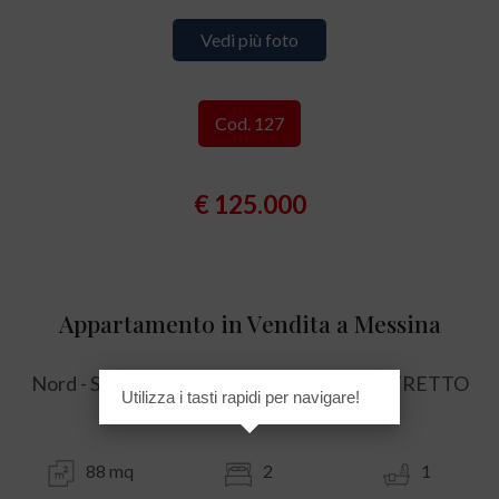
Vedi più foto
Cod. 127
€ 125.000
Appartamento in Vendita a Messina
Nord - STRADA PANORAMICA DELLO STRETTO
Utilizza i tasti rapidi per navigare!
3350
88 mq
2
1