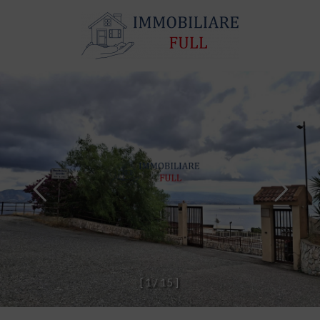
[
1
/
1
5
]