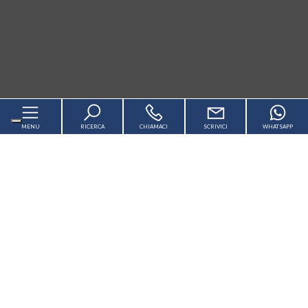
MENU
RICERCA
CHIAMACI
SCRIVICI
WHATSAPP
Home
Chi siamo
In vendita